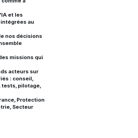
ce comme à
'IA et les
 intégrées au
de nos décisions
 ensemble
 des missions qui
ds acteurs sur
és : conseil,
tests, pilotage,
rance, Protection
strie, Secteur