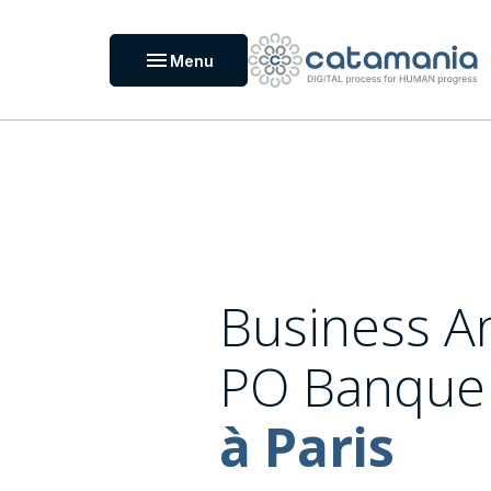
Panneau de gestion des cookies
menu
Menu
Business An
PO Banque
à Paris