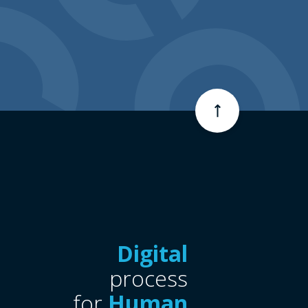
Digital
process
for
Human