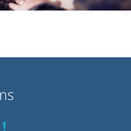
ons
!