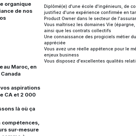
ce organique
Diplômé(e) d'une école d'ingénieurs, de c
fiance de nos
justifiez d'une expérience confirmée en t
nos
Product Owner dans le secteur de l'assur
Vous maîtrisez les domaines Vie (épargne, 
ainsi que les contrats collectifs
Une connaissance des progiciels métier du s
appréciée
Vous avez une réelle appétence pour le mé
enjeux business
Vous disposez d'excellentes qualités relat
e au Maroc, en
u Canada
 vos aspirations
de CA et 2 000
ssons là où ça
en compétences,
urs sur-mesure