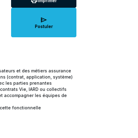
print
Imprimer
send
Postuler
isateurs et des métiers assurance
ns (contrat, application, système)
avec les parties prenantes
 contrats Vie, IARD ou collectifs
s et accompagner les équipes de
ecette fonctionnelle