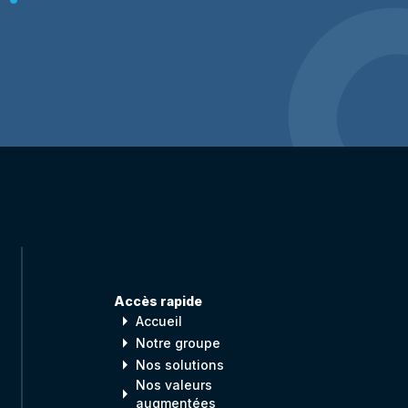
Accès rapide
arrow_right
Accueil
arrow_right
Notre groupe
arrow_right
Nos solutions
Nos valeurs
arrow_right
augmentées