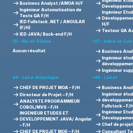
Ingénieur Etu
arrow_right_alt
arrow_right_alt
Business Analyst /AMOA H/F
Développemen
Ingénieur Automatisation de
arrow_right_alt
Ingénieur Etu
Tests QA F/H
arrow_right_alt
Développement
IED Fullstack .NET / ANGULAR
arrow_right_alt
H/F
(F/H)
arrow_right_alt
Testeur QA Au
arrow_right_alt
IED JAVA/ Back-end F/H
keyboard_arrow_down
35 - Ille-et-Vilaine
37 - Indre-et-Loir
arrow_right_alt
Aucun résultat
Business Anal
Ingénieur étu
arrow_right_alt
développement
arrow_right_alt
Ingénieur supp
keyboard_arrow_down
44 - Loire-Atlantique
45 - Loiret
arrow_right_alt
arrow_right_alt
CHEF DE PROJET MOA – F/H
Business Anal
arrow_right_alt
Ingénieur étu
Directeur de Projet – F/H
arrow_right_alt
développemen
ANALYSTE PROGRAMMEUR
arrow_right_alt
Fullstack – F/
COBOL/MVS – F/H
Ingénieur Etu
INGENIEUR ETUDES ET
arrow_right_alt
arrow_right_alt
Développement
DEVELOPPEMENT JAVA/ Angular
arrow_right_alt
Chef de proje
– F/H
arrow_right_alt
arrow_right_alt
CHEF DE PROJET MOE – F/H
Consultant Tes