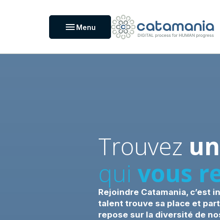
Panneau de gestion des cookies
menu
Menu
Trouvez
un
qui
vous r
Rejoindre Catamania, c’est i
talent trouve sa place et pa
repose sur la diversité de no