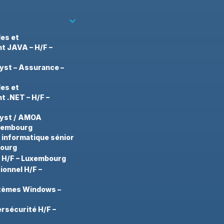
keyboard_arrow_down
des et
 JAVA – H/F –
yst – Assurance –
des et
 .NET – H/F –
lyst / AMOA
uxembourg
 informatique sénior
bourg
t H/F – Luxembourg
ionnel H/F –
stèmes Windows –
rsécurité H/F –