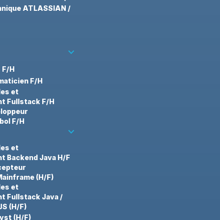
hnique ATLASSIAN /
keyboard_arrow_down
 F/H
aticien F/H
des et
 Fullstack F/H
eloppeur
bol F/H
keyboard_arrow_down
des et
t Backend Java H/F
cepteur
ainframe (H/F)
des et
 Fullstack Java /
JS (H/F)
yst (H/F)