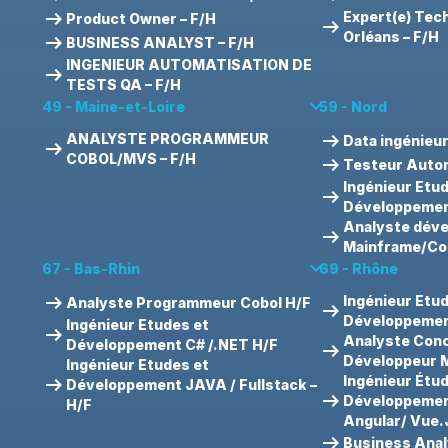
arrow_right_alt
Expert(e) Tec
Product Owner – F/H
arrow_right_alt
Orléans – F/H
arrow_right_alt
BUSINESS ANALYST – F/H
INGENIEUR AUTOMATISATION DE
arrow_right_alt
TESTS QA – F/H
keyboard_arrow_down
49 - Maine-et-Loire
59 - Nord
arrow_right_alt
ANALYSTE PROGRAMMEUR
Data ingénieur
arrow_right_alt
COBOL/MVS – F/H
arrow_right_alt
Testeur Autom
Ingénieur Etu
arrow_right_alt
Développement
Analyste dév
arrow_right_alt
Mainframe/Co
keyboard_arrow_down
67 - Bas-Rhin
69 - Rhône
arrow_right_alt
Ingénieur Etu
Analyste Programmeur Cobol H/F
arrow_right_alt
Développemen
Ingénieur Etudes et
arrow_right_alt
Analyste Con
Développement C# /.NET H/F
arrow_right_alt
Développeur M
Ingénieur Etudes et
arrow_right_alt
Ingénieur Étu
Développement JAVA / Fullstack –
arrow_right_alt
Développement
H/F
Angular/ Vue.
arrow_right_alt
Business Anal