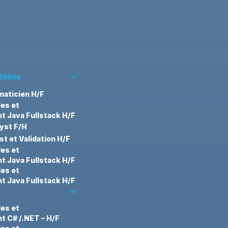
keyboard_arrow_down
-Rhône
aticien H/F
des et
 Java Fullstack H/F
yst F/H
t et Validation H/F
des et
 Java Fullstack H/F
des et
 Java Fullstack H/F
keyboard_arrow_down
des et
 C# /.NET – H/F