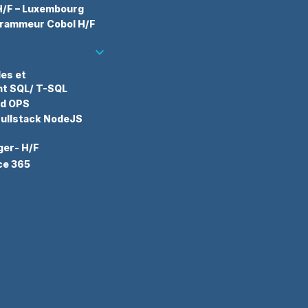
H/F – Luxembourg
grammeur Cobol H/F
keyboard_arrow_down
des et
t SQL/ T-SQL
ud OPS
ullstack NodeJS
ger- H/F
ce 365