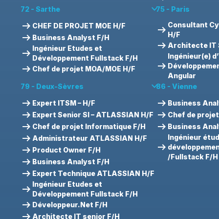
keyboard_arrow_down
72 - Sarthe
75 - Paris
arrow_right_alt
Consultant Cy
CHEF DE PROJET MOE H/F
arrow_right_alt
H/F
arrow_right_alt
Business Analyst F/H
arrow_right_alt
Architecte IT 
Ingénieur Etudes et
arrow_right_alt
Ingénieur(e) d
Développement Fullstack F/H
arrow_right_alt
Développement
arrow_right_alt
Chef de projet MOA/MOE H/F
Angular
keyboard_arrow_down
79 - Deux-Sèvres
86 - Vienne
arrow_right_alt
arrow_right_alt
Expert ITSM – H/F
Business Anal
arrow_right_alt
arrow_right_alt
Expert Senior SI – ATLASSIAN H/F
Chef de proje
arrow_right_alt
arrow_right_alt
Chef de projet Informatique F/H
Business Anal
arrow_right_alt
Ingénieur étu
Administrateur ATLASSIAN H/F
arrow_right_alt
développemen
arrow_right_alt
Product Owner F/H
/Fullstack F/H
arrow_right_alt
Business Analyst F/H
arrow_right_alt
Expert Technique ATLASSIAN H/F
Ingénieur Etudes et
arrow_right_alt
Développement Fullstack F/H
arrow_right_alt
Développeur.Net F/H
arrow_right_alt
Architecte IT senior F/H