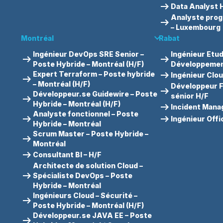
arrow_right_alt
Data Analyst 
Analyste pro
arrow_right_alt
– Luxembourg
keyboard_arrow_down
Montréal
Rabat
Ingénieur DevOps SRE Senior –
Ingénieur Etu
arrow_right_alt
arrow_right_alt
Poste Hybride – Montréal (H/F)
Développemen
arrow_right_alt
Expert Terraform – Poste hybride
Ingénieur Clo
arrow_right_alt
– Montréal (H/F)
Développeur F
arrow_right_alt
Développeur.se Guidewire – Poste
sénior H/F
arrow_right_alt
Hybride – Montréal (H/F)
arrow_right_alt
Incident Mana
Analyste fonctionnel – Poste
arrow_right_alt
arrow_right_alt
Ingénieur Offi
Hybride – Montréal
Scrum Master – Poste Hybride –
arrow_right_alt
Montréal
arrow_right_alt
Consultant BI – H/F
Architecte de solution Cloud –
arrow_right_alt
Spécialiste DevOps – Poste
Hybride – Montréal
Ingénieurs Cloud – Sécurité –
arrow_right_alt
Poste Hybride – Montréal (H/F)
Développeur.se JAVA EE – Poste
arrow_right_alt