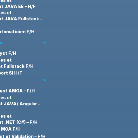
des et
t JAVA EE – H/F
des et
 JAVA Fullstack –
tomaticien F/H
keyboard_arrow_down
e
yst F/H
des et
 Fullstack F/H
ort SI H/F
keyboard_arrow_down
yst AMOA – F/H
des et
t JAVA/ Angular –
H
des et
 .NET (C#) – F/H
t MOA F/H
t et Validation – F/H