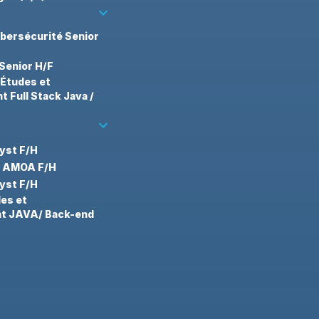
keyboard_arrow_down
bersécurité Senior
Senior H/F
’Études et
 Full Stack Java /
keyboard_arrow_down
yst F/H
t AMOA F/H
yst F/H
des et
t JAVA/ Back-end