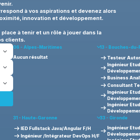
enir.
rrespond à vos aspirations et devenez alors
 proximité, innovation et développement.
lace à tenir et un rôle à jouer dans la
s clients.
keyboard_arrow_down
06 - Alpes-Maritimes
13 - Bouches-du
arrow_right_alt
Aucun résultat
Testeur Autom
Ingénieur Etu
arrow_right_alt
Développement
arrow_right_alt
Business Anal
arrow_right_alt
Consultant Tes
Ingénieur Etu
arrow_right_alt
Développement
Ingénieur Etu
arrow_right_alt
Développement
keyboard_arrow_down
31 - Haute-Garonne
33 - Gironde
arrow_right_alt
Ingénieur Etu
IED Fullstack Java/Angular F/H
arrow_right_alt
Développement
arrow_right_alt
Ingénieur /Intégrateur DevOps H/F