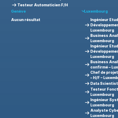
arrow_right_alt
Testeur Automaticien F/H
keyboard_arrow_down
Genève
Luxembourg
Aucun résultat
Ingénieur Etu
arrow_right_alt
Développement
Luxembourg
Business Anal
arrow_right_alt
Luxembourg
Ingénieur Etu
arrow_right_alt
Développement
Luxembourg
Business Ana
arrow_right_alt
confirmé – L
Chef de projet
arrow_right_alt
– H/F – Luxem
arrow_right_alt
Data Scientis
Testeur Fonct
arrow_right_alt
Luxembourg
Ingénieur Sy
arrow_right_alt
Luxembourg
Analyste Cybe
arrow_right_alt
Luxembourg