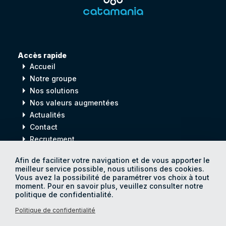
Accès rapide
arrow_right
Accueil
arrow_right
Notre groupe
arrow_right
Nos solutions
arrow_right
Nos valeurs augmentées
arrow_right
Actualités
arrow_right
Contact
arrow_right
Recrutement
Afin de faciliter votre navigation et de vous apporter le
meilleur service possible, nous utilisons des cookies.
Digital
process
Vous avez la possibilité de paramétrer vos choix à tout
for
Human
progress
moment. Pour en savoir plus, veuillez consulter notre
politique de confidentialité.
Politique de confidentialité