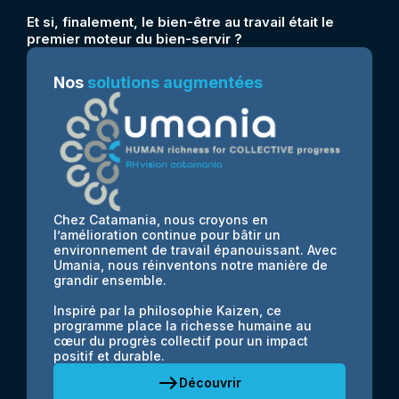
Et si, finalement, le bien-être au travail était le
premier moteur du bien-servir ?
Nos
solutions augmentées
Chez Catamania, nous croyons en
l’amélioration continue pour bâtir un
environnement de travail épanouissant. Avec
Umania, nous réinventons notre manière de
grandir ensemble.
Inspiré par la philosophie Kaizen, ce
programme place la richesse humaine au
cœur du progrès collectif pour un impact
positif et durable.
east
Découvrir