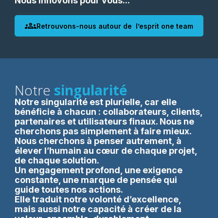
Nous innovons pour vous...
groups
Retrouvons-nous autour de l’esprit one team
Notre
singularité
Notre singularité est plurielle, car elle
bénéficie à chacun : collaborateurs, clients,
partenaires et utilisateurs finaux. Nous ne
cherchons pas simplement à faire mieux.
Nous cherchons à penser autrement, à
élever l’humain au cœur de chaque projet,
de chaque solution.
Un engagement profond, une exigence
constante, une marque de pensée qui
guide toutes nos actions.
Elle traduit notre volonté d’excellence,
mais aussi notre capacité à créer de la