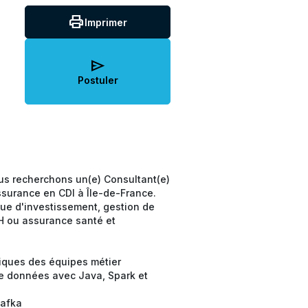
print
Imprimer
send
Postuler
us recherchons un(e) Consultant(e)
ssurance en CDI à Île-de-France.
que d'investissement, gestion de
H ou assurance santé et
niques des équipes métier
de données avec Java, Spark et
Kafka