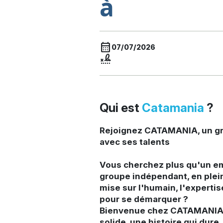
à
calendar_month
07/07/2026
signature
Qui est
Catamania
?
Rejoignez CATAMANIA, un gr
avec ses talents
Vous cherchez plus qu'un e
groupe indépendant, en plei
mise sur l'humain, l'expertis
pour se démarquer ?
Bienvenue chez CATAMANIA 
solide, une histoire qui dure