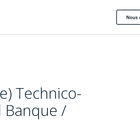
Nous 
e) Technico-
l Banque /