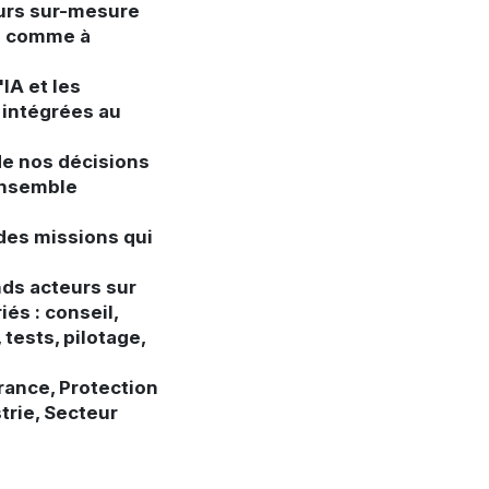
urs sur-mesure
ce comme à
'IA et les
 intégrées au
de nos décisions
 ensemble
 des missions qui
ds acteurs sur
és : conseil,
tests, pilotage,
rance, Protection
strie, Secteur