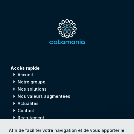
Accès rapide
arrow_right
Accueil
arrow_right
Notre groupe
arrow_right
Nos solutions
arrow_right
Nos valeurs augmentées
arrow_right
Actualités
arrow_right
Contact
arrow_right
Recrutement
Afin de faciliter votre navigation et de vous apporter le