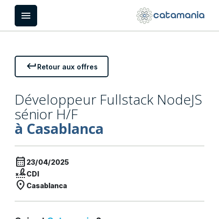
Panneau de gestion des cookies
menu
keyboard_return
Retour aux offres
Développeur Fullstack NodeJS
sénior H/F
à Casablanca
calendar_month
23/04/2025
signature
CDI
location_on
Casablanca