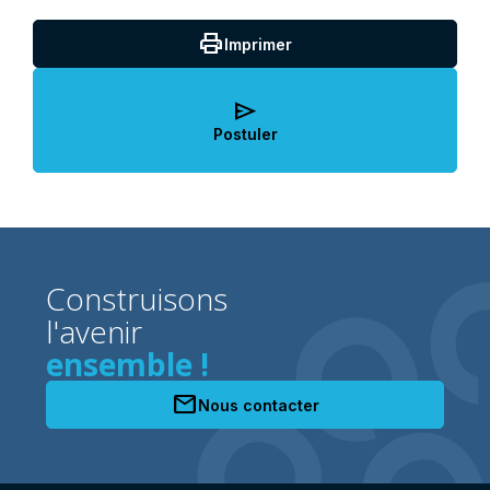
print
Imprimer
send
Postuler
Construisons
l'avenir
ensemble !
mail
Nous contacter