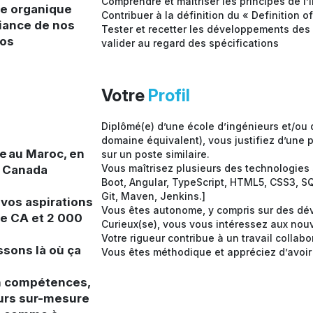
Comprendre et maîtriser les principes de l’
ce organique
Contribuer à la définition du « Definition o
fiance de nos
Tester et recetter les développements des 
nos
valider au regard des spécifications
Votre
Profil
Diplômé(e) d’une école d’ingénieurs et/ou
domaine équivalent), vous justifiez d’une 
e au Maroc, en
sur un poste similaire.
Vous maîtrisez plusieurs des technologies 
u Canada
Boot, Angular, TypeScript, HTML5, CSS3, SQ
Git, Maven, Jenkins.]
 vos aspirations
Vous êtes autonome, y compris sur des d
de CA et 2 000
Curieux(se), vous vous intéressez aux nouv
Votre rigueur contribue à un travail collabo
ssons là où ça
Vous êtes méthodique et appréciez d’avoir 
en compétences,
urs sur-mesure