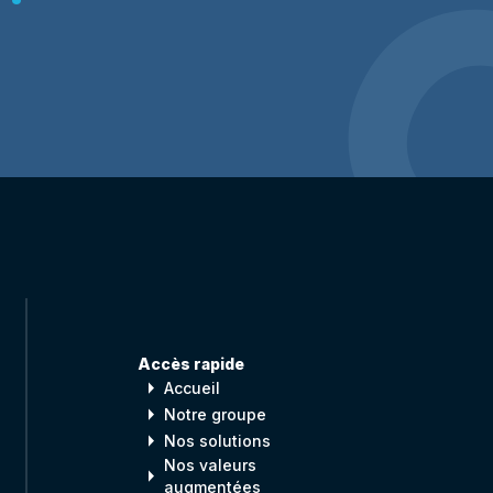
Accès rapide
arrow_right
Accueil
arrow_right
Notre groupe
arrow_right
Nos solutions
Nos valeurs
arrow_right
augmentées