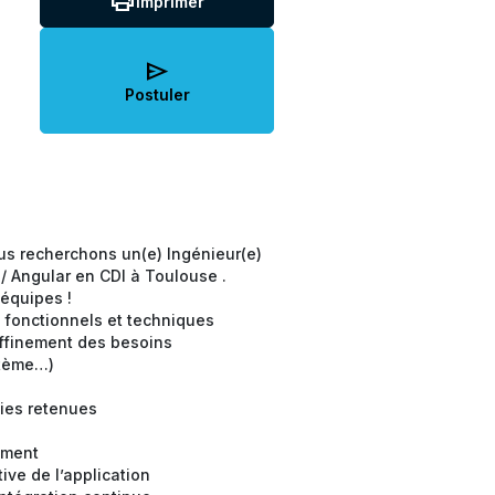
print
Imprimer
send
Postuler
us recherchons un(e) Ingénieur(e)
/ Angular en CDI à Toulouse .
 équipes !
s fonctionnels et techniques
raffinement des besoins
ystème…)
gies retenues
ement
ive de l’application