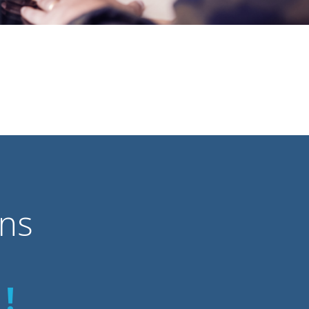
ons
!