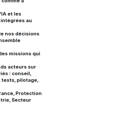
ce comme à
'IA et les
 intégrées au
de nos décisions
 ensemble
 des missions qui
ds acteurs sur
és : conseil,
tests, pilotage,
rance, Protection
strie, Secteur