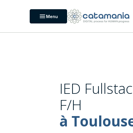
Panneau de gestion des cookies
menu
Menu
IED Fullsta
F/H
à Toulous