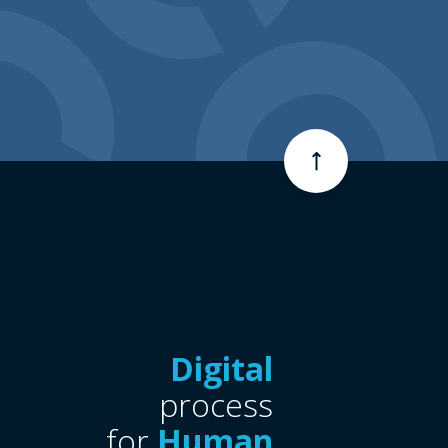
Digital
process
for
Human