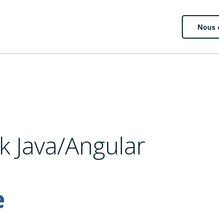
Nous 
ck Java/Angular
e