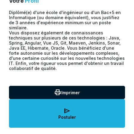
Votre
Profil
Diplômé(e) d'une école d'ingénieur ou d'un Bac+5 en
Informatique (ou domaine équivalent), vous justifiez
de 3 années d'expérience minimum sur un poste
similaire.
Vous disposez également de connaissances
techniques sur plusieurs de ces technologies : Java,
Spring, Angular, Vue JS, Git, Maeven, Jenkins, Sonar,
Java EE, Hibernate, Oracle. Vous bénéficiez d'une
forte autonomie sur les développements complexes,
d'une certaine curiosité sur les nouvelles technologies
IT. Enfin, votre rigueur vous permet d'obtenir un travail
collaboratif de qualité.
print
Imprimer
send
Postuler