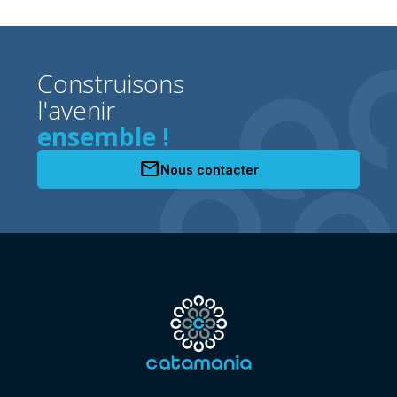
Construisons
l'avenir
ensemble !
mail
Nous contacter