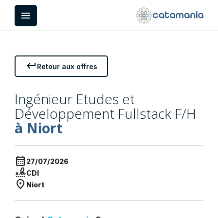
Panneau de gestion des cookies
menu
keyboard_return
Retour aux offres
Ingénieur Etudes et
Développement Fullstack F/H
à Niort
calendar_month
27/07/2026
signature
CDI
location_on
Niort