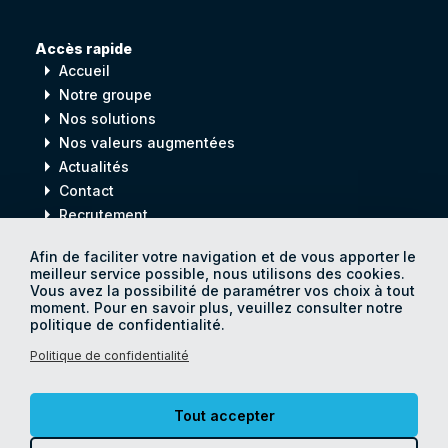
Accès rapide
arrow_right
Accueil
arrow_right
Notre groupe
arrow_right
Nos solutions
arrow_right
Nos valeurs augmentées
arrow_right
Actualités
arrow_right
Contact
arrow_right
Recrutement
Afin de faciliter votre navigation et de vous apporter le
meilleur service possible, nous utilisons des cookies.
Digital
process
Vous avez la possibilité de paramétrer vos choix à tout
for
Human
progress
moment. Pour en savoir plus, veuillez consulter notre
politique de confidentialité.
Politique de confidentialité
© Catamania 2026
Politique de confidentialité
Tout accepter
Mentions légales