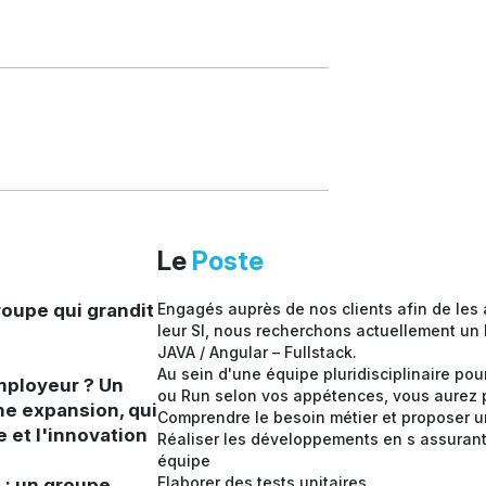
Le
Poste
oupe qui grandit
Engagés auprès de nos clients afin de les
leur SI, nous recherchons actuellement un
JAVA / Angular – Fullstack.
Au sein d'une équipe pluridisciplinaire pour
mployeur ? Un
ou Run selon vos appétences, vous aurez p
ne expansion, qui
Comprendre le besoin métier et proposer 
e et l'innovation
Réaliser les développements en s assurant d
équipe
Elaborer des tests unitaires.
: un groupe