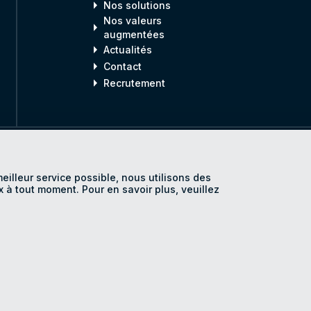
arrow_right
Nos solutions
Nos valeurs
arrow_right
augmentées
arrow_right
Actualités
arrow_right
Contact
arrow_right
Recrutement
fidentialité
Mentions légales
Accessibilité
Plan du site
Paramétra
meilleur service possible, nous utilisons des
SE
x à tout moment. Pour en savoir plus, veuillez