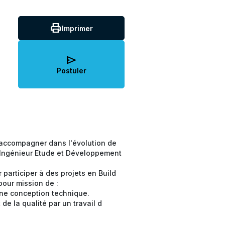
print
Imprimer
send
Postuler
 accompagner dans l'évolution de
 Ingénieur Etude et Développement
 participer à des projets en Build
our mission de :
une conception technique.
e la qualité par un travail d