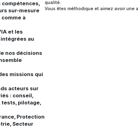
qualité.
en compétences,
Vous êtes méthodique et aimez avoir une a
urs sur-mesure
ce comme à
'IA et les
 intégrées au
de nos décisions
 ensemble
 des missions qui
ds acteurs sur
és : conseil,
tests, pilotage,
rance, Protection
strie, Secteur