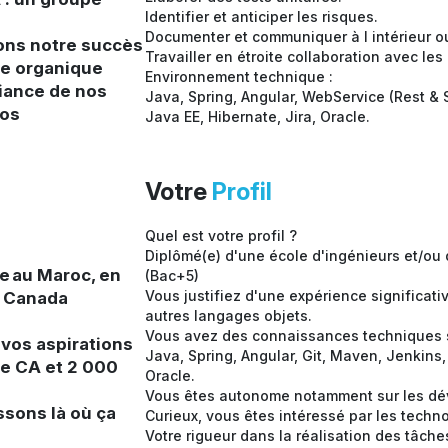
Identifier et anticiper les risques.
Documenter et communiquer à l intérieur ou 
ons notre succès
Travailler en étroite collaboration avec le
ce organique
Environnement technique :
fiance de nos
Java, Spring, Angular, WebService (Rest & 
nos
Java EE, Hibernate, Jira, Oracle.
Votre
Profil
Quel est votre profil ?
Diplômé(e) d'une école d'ingénieurs et/ou
e au Maroc, en
(Bac+5)
Vous justifiez d'une expérience significa
u Canada
autres langages objets.
Vous avez des connaissances techniques s
 vos aspirations
Java, Spring, Angular, Git, Maven, Jenkins,
de CA et 2 000
Oracle.
Vous êtes autonome notamment sur les d
ssons là où ça
Curieux, vous êtes intéressé par les techno
Votre rigueur dans la réalisation des tâche