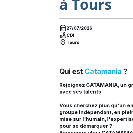
à Tours
calendar_month
27/07/2026
signature
CDI
location_on
Tours
Qui est
Catamania
?
Rejoignez CATAMANIA, un gr
avec ses talents
Vous cherchez plus qu'un e
groupe indépendant, en plei
mise sur l'humain, l'expertis
pour se démarquer ?
Bienvenue chez CATAMANIA 