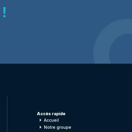
!
Accès rapide
arrow_right
Accueil
arrow_right
Notre groupe