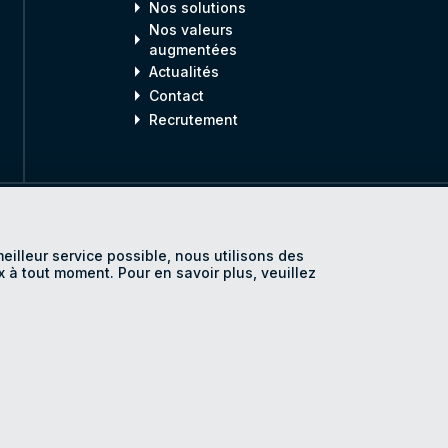
arrow_right
Nos solutions
Nos valeurs
arrow_right
augmentées
arrow_right
Actualités
arrow_right
Contact
arrow_right
Recrutement
fidentialité
Mentions légales
Accessibilité
Plan du site
Paramétra
meilleur service possible, nous utilisons des
SE
x à tout moment. Pour en savoir plus, veuillez