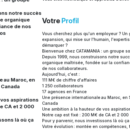
ons notre succès
Votre
Profil
ce organique
fiance de nos
nos
Vous cherchez plus qu'un employeur ? Un 
expansion, qui mise sur l'humain, l'expertis
démarquer ?
Bienvenue chez CATAMANIA : un groupe sol
Depuis 1999, nous construisons notre suc
organique maîtrisée, fondée sur la confian
de nos collaborateurs.
Aujourd'hui, c'est :
e au Maroc, en
111 M€ de chiffre d'affaires
1 250 collaborateurs
u Canada
17 agences en France
Une présence internationale au Maroc, en
 vos aspirations
Canada
de CA et 2 000
Une ambition à la hauteur de vos aspirati
Notre cap est fixé : 200 M€ de CA et 2 000 
ssons là où ça
Pour y parvenir, nous investissons là où ç
Votre évolution : montée en compétences, 