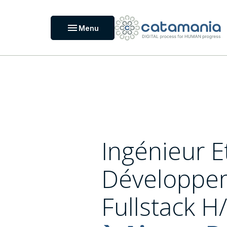
Panneau de gestion des cookies
menu
Menu
Ingénieur E
Développem
Fullstack H