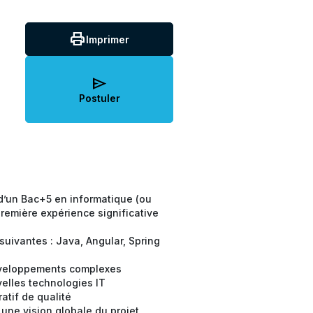
print
Imprimer
send
Postuler
 d’un Bac+5 en informatique (ou
première expérience significative
suivantes : Java, Angular, Spring
éveloppements complexes
velles technologies IT
ratif de qualité
 une vision globale du projet