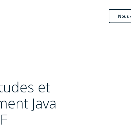
Nous 
tudes et
ent Java
/F