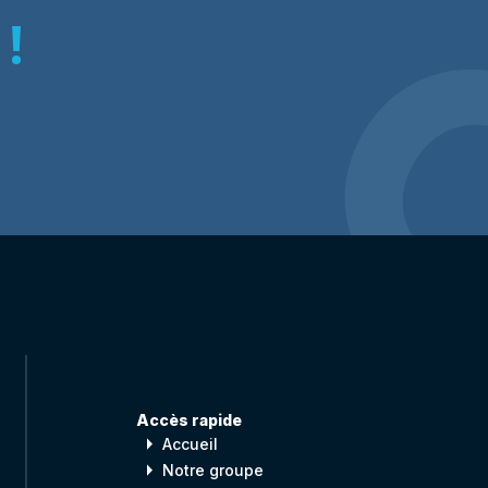
!
Accès rapide
arrow_right
Accueil
arrow_right
Notre groupe