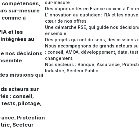
sur-mesure
en compétences,
Des opportunités en France comme à l'inte
urs sur-mesure
L'innovation au quotidien : l'IA et les nouv
ce comme à
cœur de nos offres
Une démarche RSE, qui guide nos décisions 
'IA et les
ensemble
 intégrées au
Des projets qui ont du sens, des missions
Nous accompagnons de grands acteurs sur 
: conseil, AMOA, développement, data, test
de nos décisions
changement.
 ensemble
Nos secteurs : Banque, Assurance, Protectio
Industrie, Secteur Public.
 des missions qui
ds acteurs sur
és : conseil,
tests, pilotage,
rance, Protection
strie, Secteur