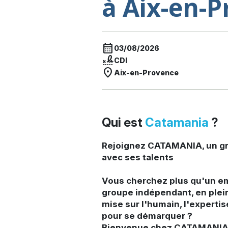
à Aix-en-
calendar_month
03/08/2026
signature
CDI
location_on
Aix-en-Provence
Qui est
Catamania
?
Rejoignez CATAMANIA, un gr
avec ses talents
Vous cherchez plus qu'un e
groupe indépendant, en plei
mise sur l'humain, l'expertis
pour se démarquer ?
Bienvenue chez CATAMANIA 