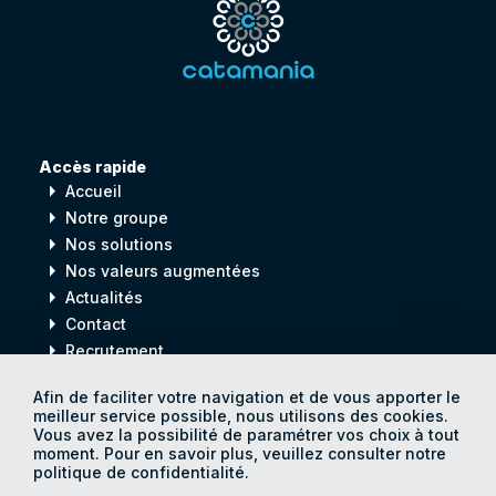
Accès rapide
arrow_right
Accueil
arrow_right
Notre groupe
arrow_right
Nos solutions
arrow_right
Nos valeurs augmentées
arrow_right
Actualités
arrow_right
Contact
arrow_right
Recrutement
Afin de faciliter votre navigation et de vous apporter le
meilleur service possible, nous utilisons des cookies.
Digital
process
Vous avez la possibilité de paramétrer vos choix à tout
for
Human
progress
moment. Pour en savoir plus, veuillez consulter notre
politique de confidentialité.