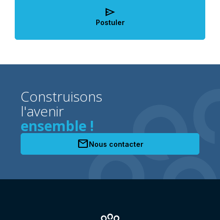
send
Postuler
Construisons
l'avenir
ensemble !
mail
Nous contacter