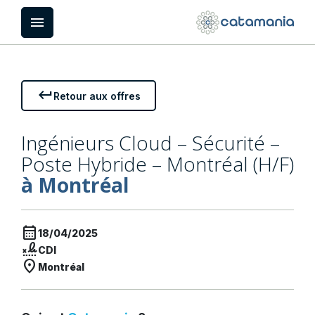
Panneau de gestion des cookies
menu
keyboard_return
Retour aux offres
Ingénieurs Cloud – Sécurité –
Poste Hybride – Montréal (H/F)
à Montréal
calendar_month
18/04/2025
signature
CDI
location_on
Montréal