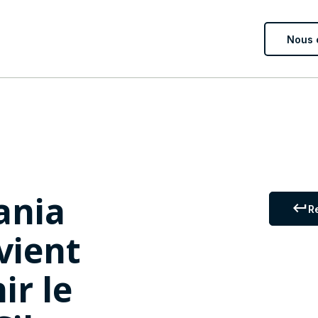
Nous 
ania
keyboard_return
R
vient
ir le