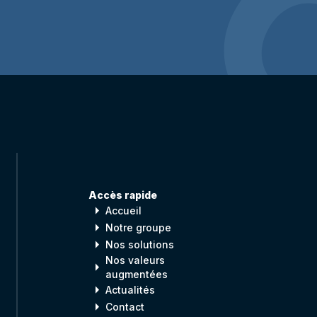
Accès rapide
arrow_right
Accueil
arrow_right
Notre groupe
arrow_right
Nos solutions
Nos valeurs
arrow_right
augmentées
arrow_right
Actualités
arrow_right
Contact