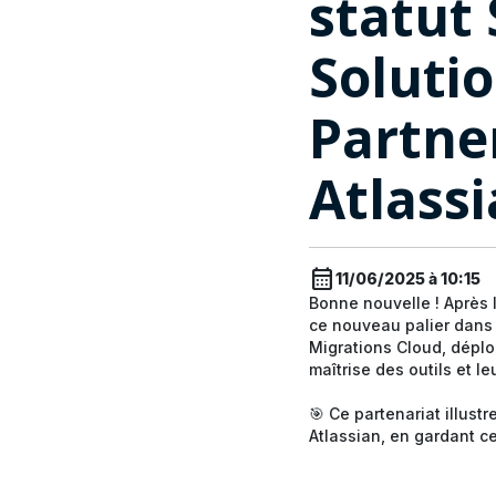
statut 
Soluti
Partne
Atlassi
calendar_month
11/06/2025 à 10:15
Bonne nouvelle ! Après 
ce nouveau palier dans 
Migrations Cloud, dépl
maîtrise des outils et l
🎯 Ce partenariat illust
Atlassian, en gardant ce 