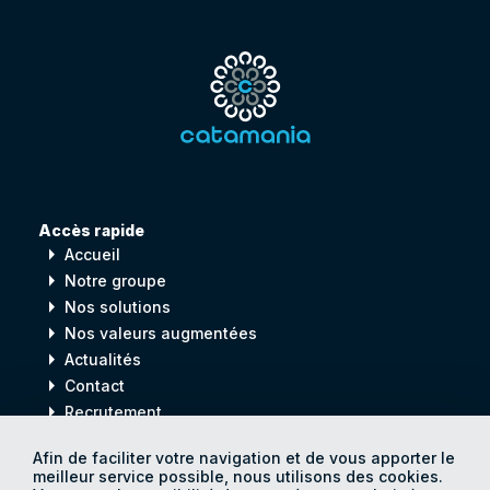
Accès rapide
arrow_right
Accueil
arrow_right
Notre groupe
arrow_right
Nos solutions
arrow_right
Nos valeurs augmentées
arrow_right
Actualités
arrow_right
Contact
arrow_right
Recrutement
Afin de faciliter votre navigation et de vous apporter le
meilleur service possible, nous utilisons des cookies.