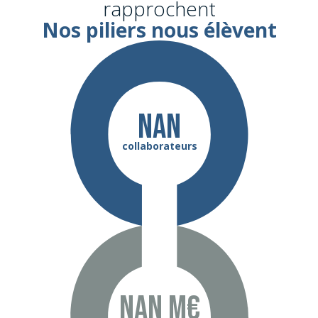
rapprochent
Nos piliers nous élèvent
NaN
collaborateurs
NaN m€