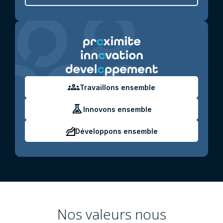
groups
Travaillons ensemble
experiment
Innovons ensemble
Développons ensemble
Nos valeurs nous