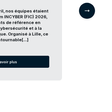
Montpellier
il, nos équipes étaient
Nous sommes 
m INCYBER (FIC) 2026,
l’ouverture de
ts de référence en
Montpellier, un
ybersécurité et à la
particulièrem
e. Organisé à Lille, ce
potentiel d’in
ournable[...]
implantation s
stratégie de d
avoir plus