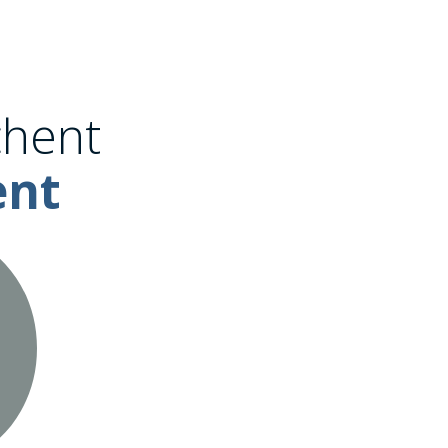
chent
ent