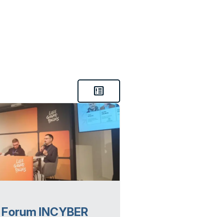
breaking_news
 Forum INCYBER
Catamania 