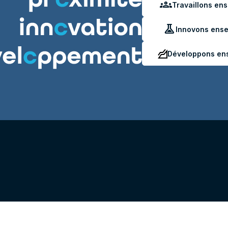
groups
Travaillons en
experiment
Innovons ens
Développons en