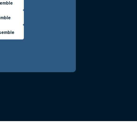
semble
emble
semble