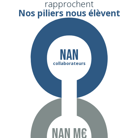
rapprochent
Nos piliers nous élèvent
NaN
collaborateurs
NaN m€