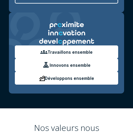
groups
Travaillons ensemble
experiment
Innovons ensemble
Développons ensemble
Nos valeurs nous