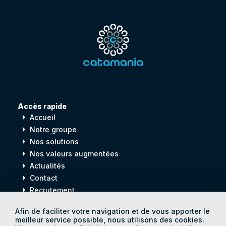
Accès rapide
arrow_right
Accueil
arrow_right
Notre groupe
arrow_right
Nos solutions
arrow_right
Nos valeurs augmentées
arrow_right
Actualités
arrow_right
Contact
arrow_right
Recrutement
Afin de faciliter votre navigation et de vous apporter le
meilleur service possible, nous utilisons des cookies.