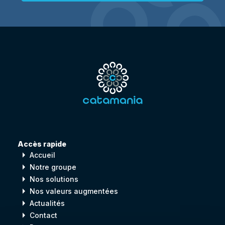
Accès rapide
arrow_right
Accueil
arrow_right
Notre groupe
arrow_right
Nos solutions
arrow_right
Nos valeurs augmentées
arrow_right
Actualités
arrow_right
Contact