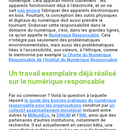
numérique. Cela apparaît moins clairement : les
appareils fonctionnent déjà à l’électricité, et on ne
sait
pas encore
fabriquer des appareils électroniques
en bois. Pourtant, la conception des outils physiques
et digitaux du numérique doit aussi prendre le
tournant. Endosser cette responsabilité dans le
domaine du numérique, c’est, dans les grandes lignes,
ce qu’on appelle le
Numérique Responsable
. Cela
n’intègre pas seulement des problématiques
environnementales, mais aussi des problématiques
liées à l’accessibilité, aux valeurs, à l’éthique, comme
le mentionne par exemple
la Charte du Numérique
Responsable de l’Institut du Numérique Responsable
.
Un travail exemplaire déjà réalisé
sur le numérique responsable
Par où commencer ? Voilà la question à laquelle
répond
le guide des bonnes pratiques du numérique
responsable pour les organisations
construit par
un
collectif essentiellement ministériel
incluant entre
autres la
MiNumEco
, la
DINUM
et l’
INR
, ainsi que des
partenaires d’autres institutions, notamment de
recherche. Il est actuellement en version bêta, une
consultation publique a eu lieu en vue de l’améliorer