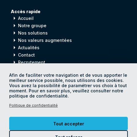
Accès rapide
arrow_right
Accueil
arrow_right
Notre groupe
arrow_right
Nos solutions
arrow_right
Nos valeurs augmentées
arrow_right
Actualités
arrow_right
Contact
arrow_right
Recrutement
Afin de faciliter votre navigation et de vous apporter le
meilleur service possible, nous utilisons des cookies.
Digital
process
Vous avez la possibilité de paramétrer vos choix à tout
for
Human
progress
moment. Pour en savoir plus, veuillez consulter notre
politique de confidentialité.
Politique de confidentialité
© Catamania 2026
Politique de confidentialité
Tout accepter
Mentions légales
Accessibilité