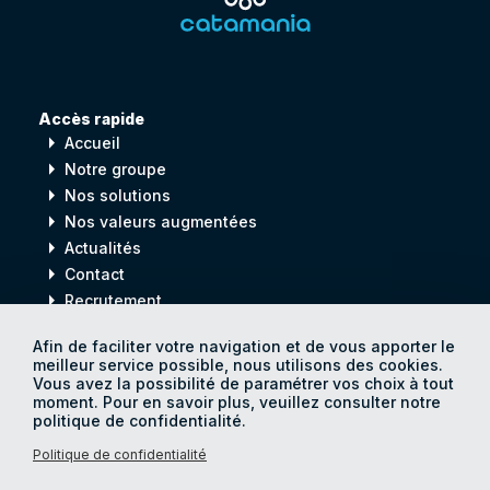
Accès rapide
arrow_right
Accueil
arrow_right
Notre groupe
arrow_right
Nos solutions
arrow_right
Nos valeurs augmentées
arrow_right
Actualités
arrow_right
Contact
arrow_right
Recrutement
Afin de faciliter votre navigation et de vous apporter le
meilleur service possible, nous utilisons des cookies.
Digital
process
Vous avez la possibilité de paramétrer vos choix à tout
for
Human
progress
moment. Pour en savoir plus, veuillez consulter notre
politique de confidentialité.
Politique de confidentialité