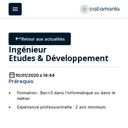
Panneau de gestion des cookies
menu
keyboard_return
Retour aux actualités
Ingénieur
Etudes & Développement
calendar_month
10/01/2020 à 14:44
Prérequis
Formation : Bac+5 dans l’informatique ou dans le
métier.
Expérience professionnelle : 2 ans minimum.