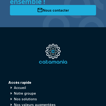
ensemble !
mail
Nous contacter
Accès rapide
arrow_right
Accueil
arrow_right
Notre groupe
arrow_right
Nos solutions
arrow_right
Nos valeurs augmentées