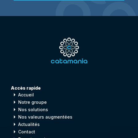
Accès rapide
arrow_right
Accueil
arrow_right
Notre groupe
arrow_right
Nos solutions
arrow_right
Nos valeurs augmentées
arrow_right
Actualités
arrow_right
Contact