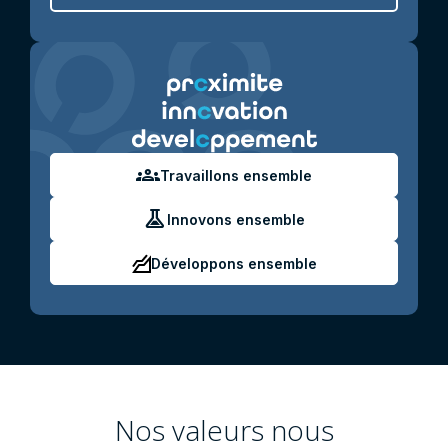
groups
Travaillons ensemble
experiment
Innovons ensemble
Développons ensemble
Nos valeurs nous