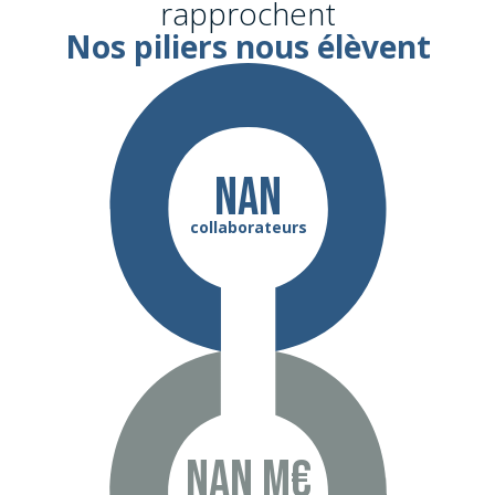
rapprochent
Nos piliers nous élèvent
NaN
collaborateurs
NaN m€