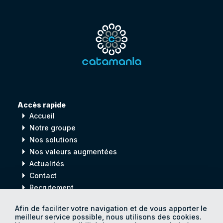
Accès rapide
arrow_right
Accueil
arrow_right
Notre groupe
arrow_right
Nos solutions
arrow_right
Nos valeurs augmentées
arrow_right
Actualités
arrow_right
Contact
arrow_right
Recrutement
Afin de faciliter votre navigation et de vous apporter le
meilleur service possible, nous utilisons des cookies.