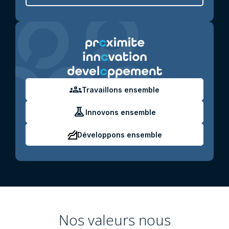
groups
Travaillons ensemble
experiment
Innovons ensemble
Développons ensemble
Nos valeurs nous