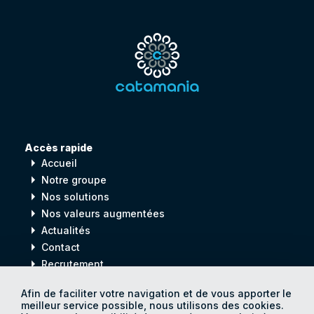
Accès rapide
arrow_right
Accueil
arrow_right
Notre groupe
arrow_right
Nos solutions
arrow_right
Nos valeurs augmentées
arrow_right
Actualités
arrow_right
Contact
arrow_right
Recrutement
Afin de faciliter votre navigation et de vous apporter le
meilleur service possible, nous utilisons des cookies.