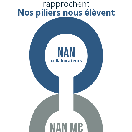
rapprochent
Nos piliers nous élèvent
NaN
collaborateurs
NaN m€