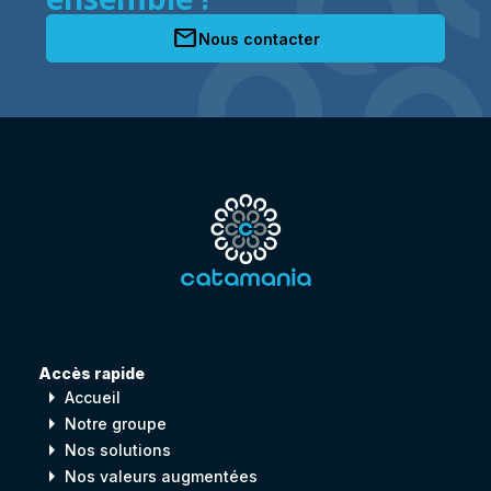
mail
Nous contacter
Accès rapide
arrow_right
Accueil
arrow_right
Notre groupe
arrow_right
Nos solutions
arrow_right
Nos valeurs augmentées