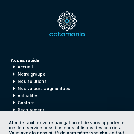
Accès rapide
arrow_right
Accueil
arrow_right
Notre groupe
arrow_right
Nos solutions
arrow_right
Nos valeurs augmentées
arrow_right
Actualités
arrow_right
Contact
arrow_right
Recrutement
Afin de faciliter votre navigation et de vous apporter le
meilleur service possible, nous utilisons des cookies.
Digital
process
Vous avez la possibilité de paramétrer vos choix à tout