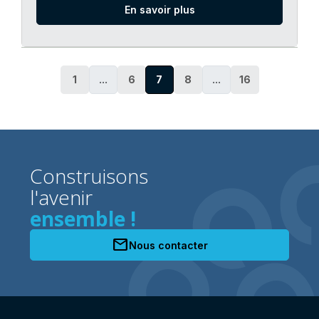
En savoir plus
1
...
6
7
8
...
16
Construisons
l'avenir
ensemble !
mail
Nous contacter