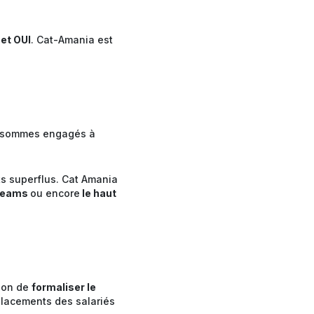
et OUI
. Cat-Amania est
us sommes engagés à
ts superflus. Cat Amania
 Teams
ou encore
le haut
sion de
formaliser le
placements des salariés