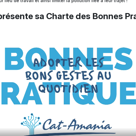
 lieu de travail et ainsi limiter la pollution liée à leur trajet !
résente sa Charte des Bonnes Pra