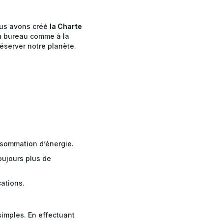
ous avons créé
la Charte
au bureau comme à la
réserver notre planète.
nsommation d’énergie.
oujours plus de
cations.
simples. En effectuant