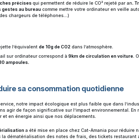
rches précises
qui permettent de réduire le CO² rejeté par an
. T
s gestes au bureau
comme mettre votre ordinateur en veille au
t des chargeurs de téléphones…)
ejette l’équivalent
de
10g de CO2
dans l’atmosphère.
ail sur ordinateur correspond à
9km de circulation en voiture
. 
80 ampoules.
duire sa consommation quotidienne
ervice, notre impact écologique est plus faible que dans l’indus
 agir de façon significative sur l’impact environnemental. En m
 et en énergie ainsi que nos déplacements.
rialisation
a été mise en place chez Cat-Amania pour réduire 
a dématérialisation des notes de frais, des tickets restaurant a