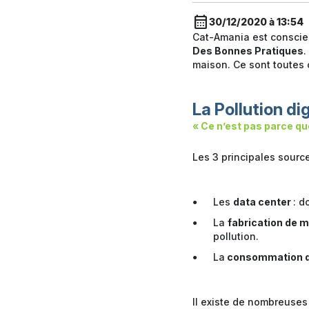
calendar_month
30/12/2020 à 13:54
Cat-Amania est conscien
Des Bonnes Pratiques
.
maison. Ce sont toutes c
La Pollution dig
« Ce n’est pas parce qu
Les 3 principales sourc
Les
data center
: d
La
fabrication de 
pollution.
La
consommation d
Il existe de nombreuses 