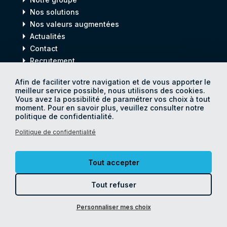
arrow_right
Nos solutions
arrow_right
Nos valeurs augmentées
arrow_right
Actualités
arrow_right
Contact
arrow_right
Recrutement
Afin de faciliter votre navigation et de vous apporter le
meilleur service possible, nous utilisons des cookies.
Digital
process
Vous avez la possibilité de paramétrer vos choix à tout
for
Human
progress
moment. Pour en savoir plus, veuillez consulter notre
politique de confidentialité.
Politique de confidentialité
© Catamania 2026
Politique de confidentialité
Tout accepter
Mentions légales
Accessibilité
Tout refuser
Plan du site
Paramétrages cookies
Personnaliser mes choix