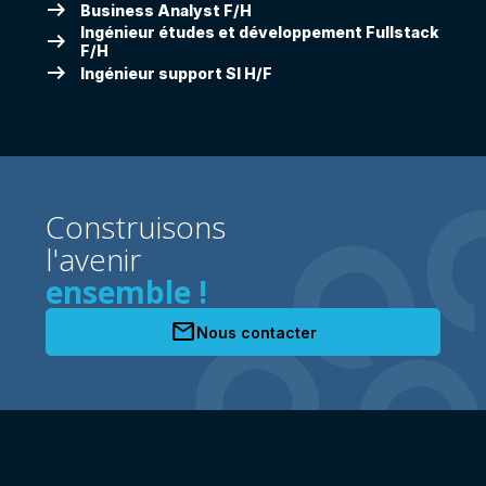
arrow_right_alt
Business Analyst F/H
Ingénieur études et développement Fullstack
arrow_right_alt
F/H
arrow_right_alt
Ingénieur support SI H/F
Construisons
l'avenir
ensemble !
mail
Nous contacter