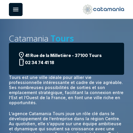
Panneau de gestion des cookies
menu
Catamania
Tours
location_on
41 Rue de la Milletière - 37100 Tours
smartphone
02 34 74 41 18
Tours est une ville idéale pour allier vie
professionnelle intéressante et cadre de vie agréable.
Ses nombreuses possibilités de sorties et son
emplacement stratégique, facilitant la connexion entre
l’Est et l’Ouest de la France, en font une ville riche en
opportunités.
L’agence Catamania Tours joue un rôle clé dans le
développement de l’entreprise dans la région Centre.
Au quotidien, elle s’appuie sur une équipe ambitieuse
et dynamique qui soutient sa croissance avec une