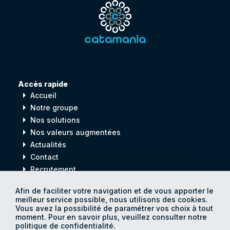
Accès rapide
arrow_right
Accueil
arrow_right
Notre groupe
arrow_right
Nos solutions
arrow_right
Nos valeurs augmentées
arrow_right
Actualités
arrow_right
Contact
arrow_right
Recrutement
Afin de faciliter votre navigation et de vous apporter le
meilleur service possible, nous utilisons des cookies.
Digital
process
Vous avez la possibilité de paramétrer vos choix à tout
for
Human
progress
moment. Pour en savoir plus, veuillez consulter notre
politique de confidentialité.